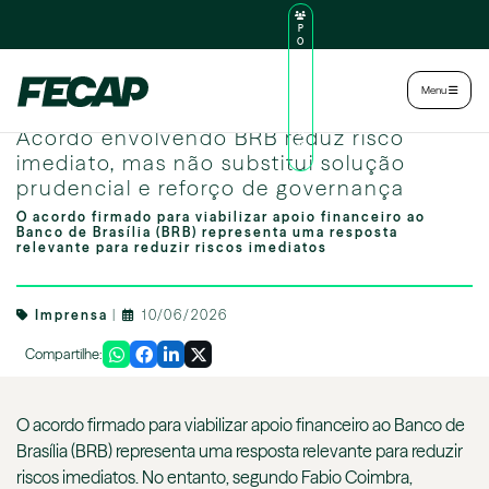
P
O
R
TA
L
|
Intranet
|
Menu
D
O
Image by Magnific
AL
Acordo envolvendo BRB reduz risco
U
N
imediato, mas não substitui solução
O
prudencial e reforço de governança
O acordo firmado para viabilizar apoio financeiro ao
Banco de Brasília (BRB) representa uma resposta
relevante para reduzir riscos imediatos
Imprensa
|
10/06/2026
Compartilhe:
O acordo firmado para viabilizar apoio financeiro ao Banco de
Brasília (BRB) representa uma resposta relevante para reduzir
riscos imediatos. No entanto, segundo Fabio Coimbra,