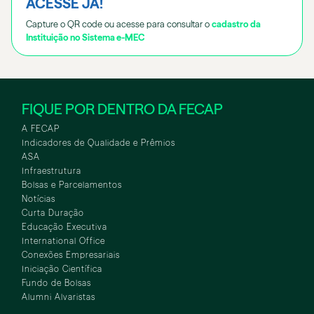
ACESSE JÁ!
Capture o QR code ou acesse para consultar o
cadastro da
Instituição no Sistema e-MEC
FIQUE POR DENTRO DA FECAP
A FECAP
Indicadores de Qualidade e Prêmios
ASA
Infraestrutura
Bolsas e Parcelamentos
Notícias
Curta Duração
Educação Executiva
International Office
Conexões Empresariais
Iniciação Científica
Fundo de Bolsas
Alumni Alvaristas