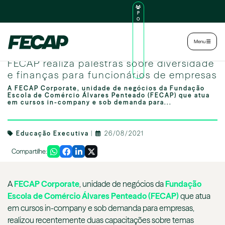
P
O
R
TA
L
|
Intranet
|
Menu
D
O
Image by freepik
AL
FECAP realiza palestras sobre diversidade
U
N
e finanças para funcionários de empresas
O
A FECAP Corporate, unidade de negócios da Fundação
Escola de Comércio Álvares Penteado (FECAP) que atua
em cursos in-company e sob demanda para...
Educação Executiva
|
26/08/2021
Compartilhe:
A
FECAP Corporate
, unidade de negócios da
Fundação
Escola de Comércio Álvares Penteado (FECAP)
que atua
em cursos in-company e sob demanda para empresas,
realizou recentemente duas capacitações sobre temas