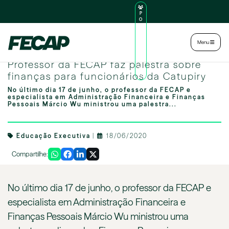
P
O
R
TA
L
|
Intranet
|
Menu
D
O
Image by freepik
AL
Professor da FECAP faz palestra sobre
U
N
finanças para funcionários da Catupiry
O
No último dia 17 de junho, o professor da FECAP e
especialista em Administração Financeira e Finanças
Pessoais Márcio Wu ministrou uma palestra...
Educação Executiva
|
18/06/2020
Compartilhe:
No último dia 17 de junho, o professor da FECAP e
especialista em Administração Financeira e
Finanças Pessoais Márcio Wu ministrou uma