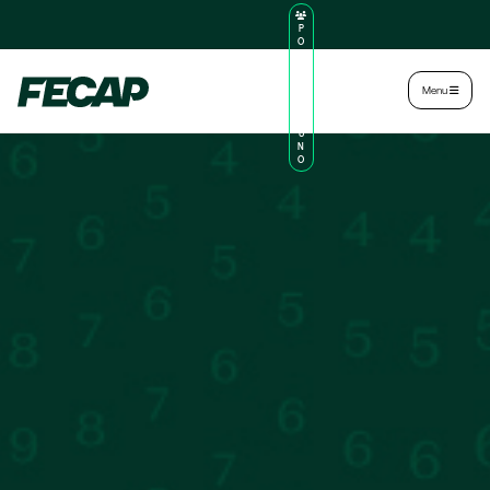
P
O
R
TA
L
|
Intranet
|
Menu
D
O
AL
U
N
O