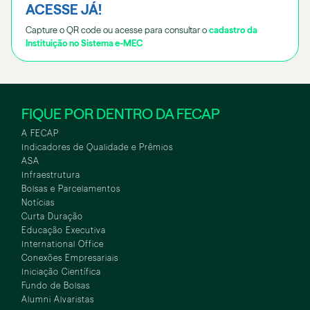
ACESSE JÁ!
Capture o QR code ou acesse para consultar o
cadastro da
Instituição no Sistema e-MEC
FIQUE POR DENTRO DA FECAP
A FECAP
Indicadores de Qualidade e Prêmios
ASA
Infraestrutura
Bolsas e Parcelamentos
Notícias
Curta Duração
Educação Executiva
International Office
Conexões Empresariais
Iniciação Científica
Fundo de Bolsas
Alumni Alvaristas