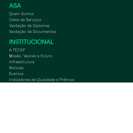
ASA
Quem Somos
Cesta de Serviços
Validação de Diplomas
Validação de Documentos
INSTITUCIONAL
A FECAP
Missão, Valores e Futuro
Infraestrutura
Notícias
Eventos
PRECISO DE AJUDA!
Indicadores de Qualidade e Prêmios
Certificações
Hino Alvarista
Fundo de Bolsas
FALE CONOSCO
Contatos
Trabalhe Conosco
Ouvidoria