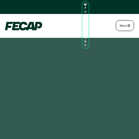
P
O
R
TA
L
|
Intranet
|
Menu
D
O
AL
U
N
O