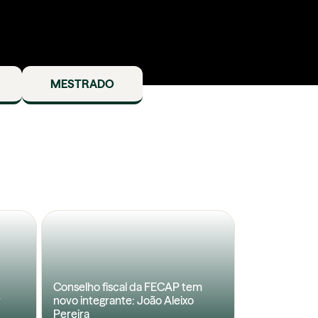
MESTRADO
Conselho fiscal da FECAP tem
r
novo integrante: João Aleixo
Pereira