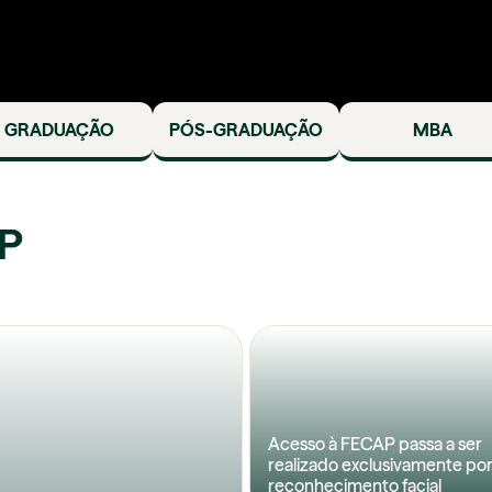
GRADUAÇÃO
PÓS-GRADUAÇÃO
MBA
P
Acesso à FECAP passa a ser
realizado exclusivamente po
reconhecimento facial